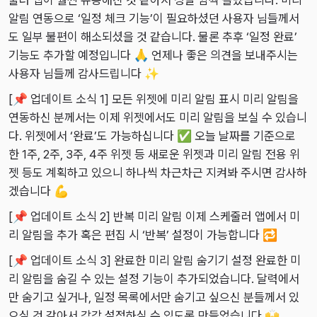
줄러 앱이 훨씬 유용해진 것 같아서 정말 깜짝 놀랐습니다. 미리
2023-10-15
알림 연동으로 ‘일정 체크 기능’이 필요하셨던 사용자 님들께서
개인정보 보호정책
도 일부 불편이 해소되셨을 것 같습니다. 물론 추후 ‘일정 완료’
기능도 추가할 예정입니다 🙏 언제나 좋은 의견을 보내주시는
윤슬 가계부
사용자 님들께 감사드립니다 ✨
Dayte
앱 소개
[📌 업데이트 소식 1] 모든 위젯에 미리 알림 표시 미리 알림을
리마인더
가이드
앱 소개
연동하신 분께서는 이제 위젯에서도 미리 알림을 보실 수 있습니
미니모
개발자의 편지
가이드
앱 소개
공유 가계부
다. 위젯에서 ‘완료’도 가능하십니다 ✅ 오늘 날짜를 기준으로
윤슬
한 1주, 2주, 3주, 4주 위젯 등 새로운 위젯과 미리 알림 전용 위
개인정보 보호정책
개발자의 편지
개발자의 편지
앱 소개
지출 분류 추천
2026-07-31
음력 디데이
젯 등도 계획하고 있으니 하나씩 차근차근 지켜봐 주시면 감사하
개인정보 보호정책
개인정보 보호정책
가이드
앱 소개
2026-07-08
맥 디데이 위젯
2026-07-22
2026-07-21
겠습니다 💪
개발자의 편지
개발자의 편지
2026-06-14
2026-06-18
2026-07-02
작성 가이드 ✍️
[📌 업데이트 소식 2] 반복 미리 알림 이제 스케줄러 앱에서 미
개인정보 보호정책
개인정보 보호정책
2026-05-13
2026-05-11
2026-05-31
폴더 및 메모 잠금 🔐
2025-11-04
2026-06-29
리 알림을 추가 혹은 편집 시 ‘반복’ 설정이 가능합니다 🔁
꿀팁
2026-04-10
2026-04-01
2025-05-24
2025-10-27
2025-08-21
[📌 업데이트 소식 3] 완료한 미리 알림 숨기기 설정 완료한 미
정보
2026-03-27
2026-02-23
2024-03-27
2025-08-24
2025-05-02
앱 아이콘 다크 모드 설정
리 알림을 숨길 수 있는 설정 기능이 추가되었습니다. 달력에서
만 숨기고 싶거나, 일정 목록에서만 숨기고 싶으신 분들께서 있
2026-02-20
2026-01-23
2024-01-07
2025-08-15
사파리 하단 설정
캘린더 어플 추천
으실 것 같아서 각각 설정하실 수 있도록 만들었습니다 🙌