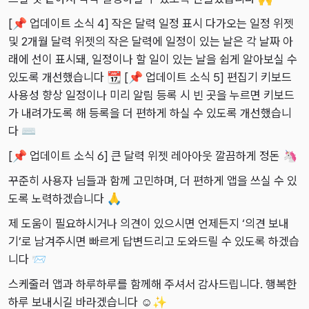
2025-12-16
2024-01-01
2025-06-13
아이패드 멀티태스킹 설정
가계부 어플 추천
[📌 업데이트 소식 4] 작은 달력 일정 표시 다가오는 일정 위젯
2025-11-25
2023-12-16
2025-05-09
아이폰 티머니 교통카드
디데이 어플 추천
및 2개월 달력 위젯의 작은 달력에 일정이 있는 날은 각 날짜 아
2025-10-15
2023-12-10
2025-04-03
아이폰 앱 잠금 기능
디데이 위젯 앱 추천
자주 묻는 질문
래에 선이 표시돼, 일정이나 할 일이 있는 날을 쉽게 알아보실 수
2025-10-07
2023-12-02
2025-03-14
아이폰 앱 언어 변경
있도록 개선했습니다 📆 [📌 업데이트 소식 5] 편집기 키보드
iCloud 동기화
사용성 향상 일정이나 미리 알림 등록 시 빈 곳을 누르면 키보드
2025-09-26
2023-11-25
2025-02-25
추적 금지 요청 끄기
가 내려가도록 해 등록을 더 편하게 하실 수 있도록 개선했습니
2025-09-14
2023-11-18
아이폰 잠금 화면 위젯 설정
다 ⌨️
2025-08-19
2023-10-28
[📌 업데이트 소식 6] 큰 달력 위젯 레아아웃 깔끔하게 정돈 🦄
2025-08-10
2023-10-09
꾸준히 사용자 님들과 함께 고민하며, 더 편하게 앱을 쓰실 수 있
2025-06-19
2023-09-28
도록 노력하겠습니다 🙏
2025-06-07
2023-09-17
제 도움이 필요하시거나 의견이 있으시면 언제든지 ‘의견 보내
2025-05-15
2023-09-09
기’로 남겨주시면 빠르게 답변드리고 도와드릴 수 있도록 하겠습
2025-03-29
2023-08-06
니다 📨
2025-01-07
스케줄러 앱과 하루하루를 함께해 주셔서 감사드립니다. 행복한
2024-12-13
하루 보내시길 바라겠습니다 ☺️✨